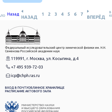
В
1
2
3
4
5
6
7
Назад
АЛО
К
НАЗАД
ВПЕРЁД
Федеральный исследовательский центр химической физики им. Н.Н.
Семенова Российской академии наук
119991, г. Москва, ул. Косыгина, д.4
+7 495 939-72-03
icp@chph.ras.ru
ВХОД В ПОЧТУ
ОБЛАЧНОЕ ХРАНИЛИЩЕ
РАСПИСАНИЕ АКТОВОГО ЗАЛА