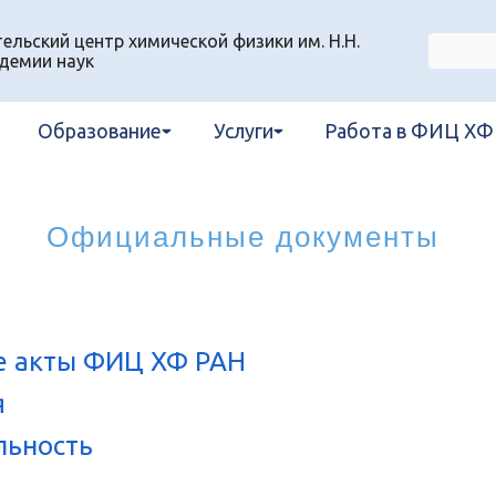
льский центр химической физики им. Н.Н.
демии наук
Образование
Услуги
Работа в ФИЦ ХФ
Официальные документы
е акты ФИЦ ХФ РАН
я
льность