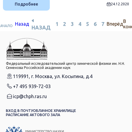
Подробнее
24.12.2020
В
В
1
2
3
4
5
6
7
Назад
Вперёд
НАЧАЛО
кон
НАЗАД
Федеральный исследовательский центр химической физики им. Н.Н.
Семенова Российской академии наук
119991, г. Москва, ул. Косыгина, д.4
+7 495 939-72-03
icp@chph.ras.ru
ВХОД В ПОЧТУ
ОБЛАЧНОЕ ХРАНИЛИЩЕ
РАСПИСАНИЕ АКТОВОГО ЗАЛА