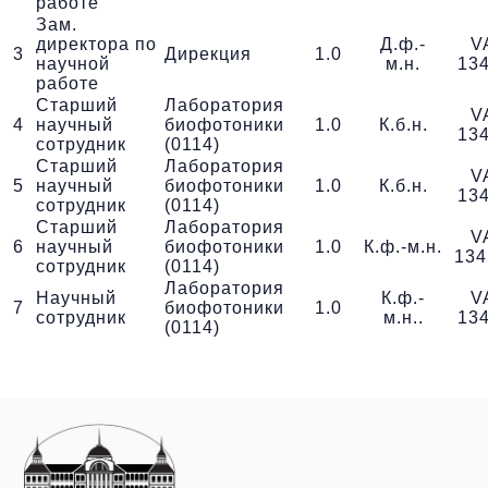
работе
Зам.
директора по
Д.ф.-
V
3
Дирекция
1.0
научной
м.н.
13
работе
Старший
Лаборатория
V
4
научный
биофотоники
1.0
К.б.н.
13
сотрудник
(0114)
Старший
Лаборатория
V
5
научный
биофотоники
1.0
К.б.н.
13
сотрудник
(0114)
Старший
Лаборатория
V
6
научный
биофотоники
1.0
К.ф.-м.н.
13
сотрудник
(0114)
Лаборатория
Научный
К.ф.-
V
7
биофотоники
1.0
сотрудник
м.н..
13
(0114)