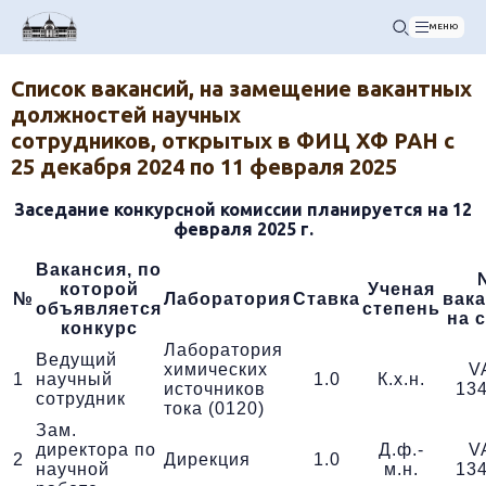
МЕНЮ
Список вакансий, на замещение вакантных
должностей научных
сотрудников, открытых в ФИЦ ХФ РАН с
25 декабря 2024 по 11 февраля 2025
Заседание конкурсной комиссии планируется на 12
февраля 2025 г.
Вакансия, по
которой
Ученая
№
Лаборатория
Ставка
вак
объявляется
степень
на 
конкурс
Лаборатория
Ведущий
химических
V
1
научный
1.0
К.х.н.
источников
13
сотрудник
тока (0120)
Зам.
директора по
Д.ф.-
V
2
Дирекция
1.0
научной
м.н.
13