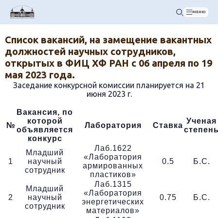
МЕНЮ
Список вакансий, на замещение вакантных
должностей научных сотрудников,
открытых в ФИЦ ХФ РАН с 06 апреля по 19
мая 2023 года.
Заседание конкурсной комиссии планируется на 21
июня 2023 г.
Вакансия, по
которой
Ученая
№
Лаборатория
Ставка
объявляется
степен
конкурс
Лаб.1622
Младший
«Лаборатория
1
научный
0.5
Б.С.
армированных
сотрудник
пластиков»
Лаб.1315
Младший
«Лаборатория
2
научный
0.75
Б.С.
энергетических
сотрудник
материалов»