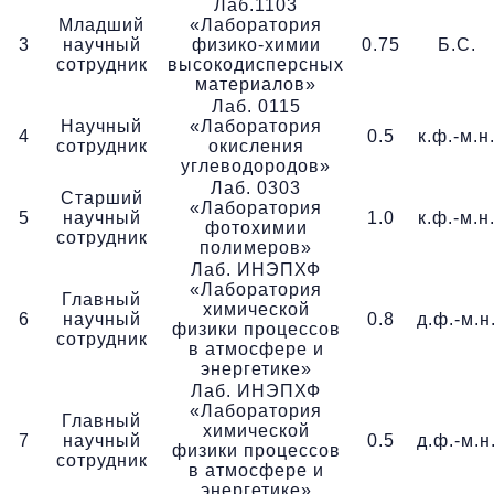
Лаб.1103
Младший
«Лаборатория
3
научный
физико-химии
0.75
Б.С.
сотрудник
высокодисперсных
материалов»
Лаб. 0115
Научный
«Лаборатория
4
0.5
к.ф.-м.н
сотрудник
окисления
углеводородов»
Лаб. 0303
Старший
«Лаборатория
5
научный
1.0
к.ф.-м.н
фотохимии
сотрудник
полимеров»
Лаб. ИНЭПХФ
«Лаборатория
Главный
химической
6
научный
0.8
д.ф.-м.н
физики процессов
сотрудник
в атмосфере и
энергетике»
Лаб. ИНЭПХФ
«Лаборатория
Главный
химической
7
научный
0.5
д.ф.-м.н
физики процессов
сотрудник
в атмосфере и
энергетике»