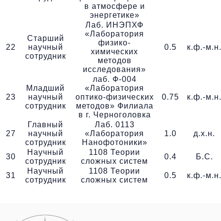
в атмосфере и
энергетике»
Лаб. ИНЭПХФ
«Лаборатория
Старший
физико-
22
научный
0.5
к.ф.-м.н
химических
сотрудник
методов
исследования»
лаб. Ф-004
Младший
«Лаборатория
23
научный
оптико-физических
0.75
к.ф.-м.н
сотрудник
методов» Филиала
в г. Черноголовка
Главный
Лаб. 0113
27
научный
«Лаборатория
1.0
д.х.н.
сотрудник
Нанофотоники»
Научный
1108 Теории
30
0.4
Б.С.
сотрудник
сложных систем
Научный
1108 Теории
31
0.5
к.ф.-м.н
сотрудник
сложных систем