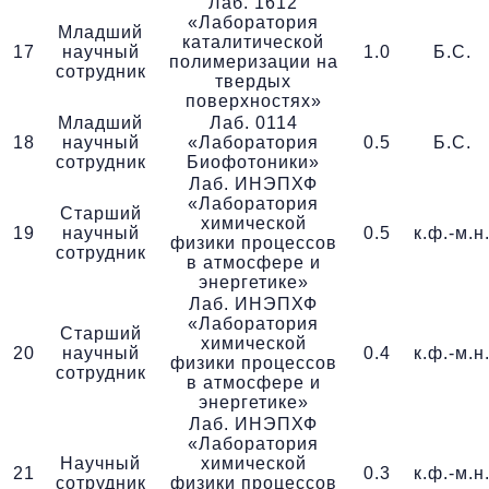
Лаб. 1612
«Лаборатория
Младший
каталитической
17
научный
1.0
Б.С.
полимеризации на
сотрудник
твердых
поверхностях»
Младший
Лаб. 0114
18
научный
«Лаборатория
0.5
Б.С.
сотрудник
Биофотоники»
Лаб. ИНЭПХФ
«Лаборатория
Старший
химической
19
научный
0.5
к.ф.-м.н
физики процессов
сотрудник
в атмосфере и
энергетике»
Лаб. ИНЭПХФ
«Лаборатория
Старший
химической
20
научный
0.4
к.ф.-м.н
физики процессов
сотрудник
в атмосфере и
энергетике»
Лаб. ИНЭПХФ
«Лаборатория
Научный
химической
21
0.3
к.ф.-м.н
сотрудник
физики процессов