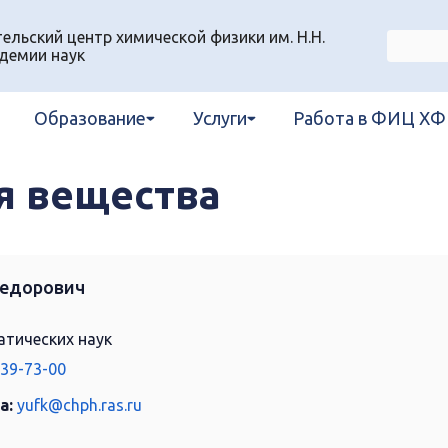
льский центр химической физики им. Н.Н.
демии наук
Образование
Услуги
Работа в ФИЦ ХФ
я вещества
Федорович
тических наук
939-73-00
а:
yufk@chph.ras.ru