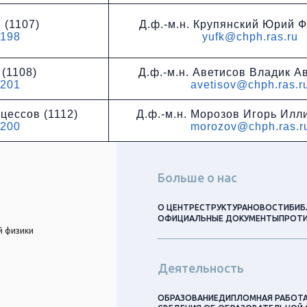
 (1107)
Д.ф.-м.н. Крупянский Юрий 
1198
yufk@chph.ras.ru
(1108)
Д.ф.-м.н. Аветисов Владик А
1201
avetisov@chph.ras.r
цессов (1112)
Д.ф.-м.н. Морозов Игорь Илл
1200
morozov@chph.ras.r
Больше о нас
О ЦЕНТРЕ
СТРУКТУРА
НОВОСТИ
БИБ
ОФИЦИАЛЬНЫЕ ДОКУМЕНТЫ
ПРОТИ
й физики
Деятельность
ОБРАЗОВАНИЕ
ДИПЛОМНАЯ РАБОТ