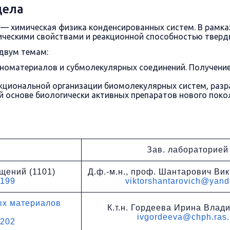
дела
 — химическая физика конденсированных систем. В рамка
ическими свойствами и реакционной способностью тверд
двум темам:
аноматериалов и субмолекулярных соединений. Получени
кциональной организации биомолекулярных систем, разр
ой основе биологически активных препаратов нового поко
Зав. лабораторией
щений (1101)
Д.ф.-м.н., проф. Шантарович Ви
1199
viktorshantarovich@yand
ых материалов
К.т.н. Гордеева Ирина Влад
ivgordeeva@chph.ras.
1202