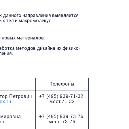
х данного направления выявляется
ых тел и макромолекул.
е новых материалов.
аботка методов дизайна их физико-
ления.
Телефоны
ктор Петрович
+7 (495) 939-71-32,
ex.ru
мест.71-32
имировна
+7 (495) 939-73-76,
ru
мест. 73-76