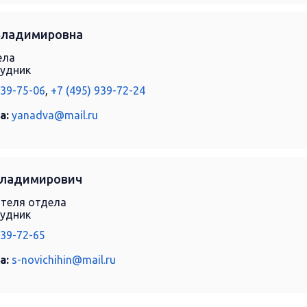
Владимировна
ела
рудник
939-75-06
,
+7 (495) 939-72-24
а:
yanadva@mail.ru
Владимирович
ителя отдела
рудник
939-72-65
а:
s-novichihin@mail.ru