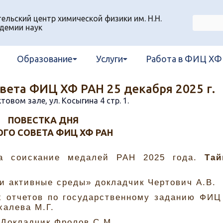
льский центр химической физики им. Н.Н.
демии наук
Образование
Услуги
Работа в ФИЦ ХФ
вета ФИЦ ХФ РАН 25 декабря 2025 г.
ктовом зале, ул. Косыгина 4 стр. 1.
ПОВЕСТКА ДНЯ
ОГО СОВЕТА ФИЦ ХФ РАН
на соискание медалей РАН 2025 года.
Тай
и активные среды» докладчик Чертович А.В.
х отчетов по государственному заданию ФИЦ
халева М.Г.
 Докладчик Фролов С.М.