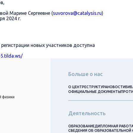
в,
вой Марине Сергеевне (
suvorova@catalysis.ru
)
я 2024 г.
регистрации новых участников доступна
-5.tilda.ws/
Больше о нас
О ЦЕНТРЕ
СТРУКТУРА
НОВОСТИ
БИБ
ОФИЦИАЛЬНЫЕ ДОКУМЕНТЫ
ПРОТИ
й физики
Деятельность
ОБРАЗОВАНИЕ
ДИПЛОМНАЯ РАБОТ
СВЕДЕНИЯ ОБ ОБРАЗОВАТЕЛЬНОЙ 