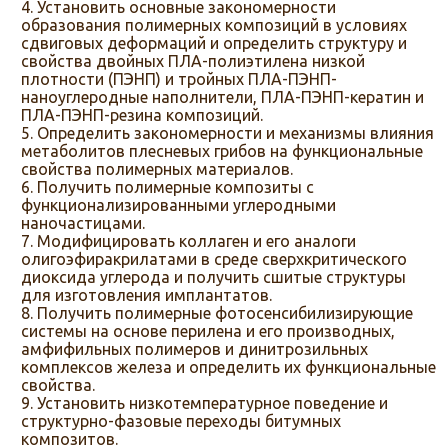
Установить основные закономерности
образования полимерных композиций в условиях
сдвиговых деформаций и определить структуру и
свойства двойных ПЛА-полиэтилена низкой
плотности (ПЭНП) и тройных ПЛА-ПЭНП-
наноуглеродные наполнители, ПЛА-ПЭНП-кератин и
ПЛА-ПЭНП-резина композиций.
Определить закономерности и механизмы влияния
метаболитов плесневых грибов на функциональные
свойства полимерных материалов.
Получить полимерные композиты с
функционализированными углеродными
наночастицами.
Модифицировать коллаген и его аналоги
олигоэфиракрилатами в среде сверхкритического
диоксида углерода и получить сшитые структуры
для изготовления имплантатов.
Получить полимерные фотосенсибилизирующие
системы на основе перилена и его производных,
амфифильных полимеров и динитрозильных
комплексов железа и определить их функциональные
свойства.
Установить низкотемпературное поведение и
структурно-фазовые переходы битумных
композитов.