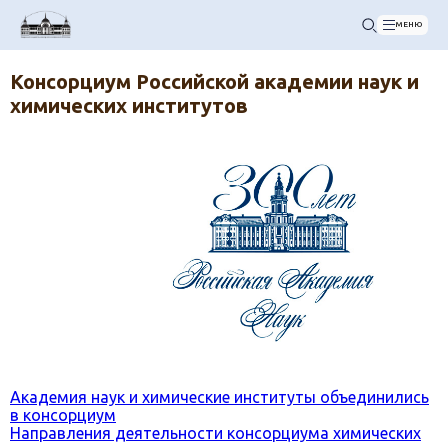
МЕНЮ
Консорциум Российской академии наук и
химических институтов
Академия наук и химические институты объединились
в консорциум
Направления деятельности консорциума химических