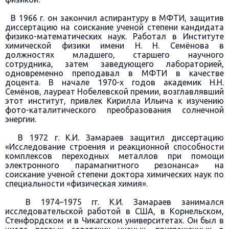
В 1966 г. он закончил аспирантуру в МФТИ, защитив
диссертацию на соискание ученой степени кандидата
физико-математических наук. Работал в Институте
химической физики имени Н. Н. Семёнова в
должностях младшего, старшего научного
сотрудника, затем заведующего лабораторией,
одновременно преподавал в МФТИ в качестве
доцента. В начале 1970-х годов академик Н.Н.
Семёнов, лауреат Нобелевской премии, возглавлявший
этот институт, привлек Кирилла Ильича к изучению
фото-каталитического преобразования солнечной
энергии.
В 1972 г. К.И. Замараев защитил диссертацию
«Исследование строения и реакционной способности
комплексов переходных металлов при помощи
электронного парамагнитного резонанса» на
соискание ученой степени доктора химических наук по
специальности «физическая химия».
В 1974–1975 гг. К.И. Замараев занимался
исследовательской работой в США, в Корнельском,
Стенфордском и в Чикагском университетах. Он был в