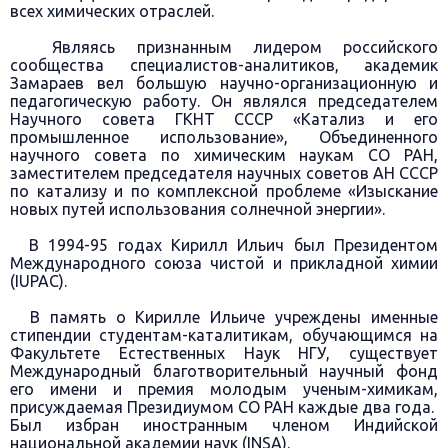
всех химических отраслей.
Являясь признанным лидером российского
сообщества специалистов-аналитиков, академик
Замараев вел большую научно-организационную и
педагогическую работу. Он являлся председателем
Научного совета ГКНТ СССР «Катализ и его
промышленное использование», Объединенного
научного совета по химическим наукам СО РАН,
заместителем председателя научных советов АН СССР
по катализу и по комплексной проблеме «Изыскание
новых путей использования солнечной энергии».
В 1994-95 годах Кирилл Ильич был Президентом
Международного союза чистой и прикладной химии
(IUPAC).
В память о Кирилле Ильиче учреждены именные
стипендии студентам-каталитикам, обучающимся на
Факультете Естественных Наук НГУ, существует
Международный благотворительный научный фонд
его имени и премия молодым ученым-химикам,
присуждаемая Президиумом СО РАН каждые два года.
Был избран иностранным членом Индийской
национальной академии наук (INSA).