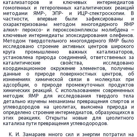
катализаторов и ключевых интермедиатов
гомогенных и гетерогенных каталитических реакций
методами ЯМР-, ЭПР- и ИЦР-спектроскопии. В
частности, впервые были зафиксированы и
охарактеризованы методом многоядерного ЯМР
алкил- пероксо- и пероксокомплексы молибдена –
ключевые интермедиаты эпоксидирования олефинов.
Методом твердотельного многоядерного ЯМР было
исследовано строение активных центров широкого
круга промышленно важных катализаторов,
установлена природа соединений, ответственных за
каталитические свойства, исследовано
координационное окружение элементов, получены
данные о природе поверхностных центров, об
изменениях химической связи в молекулах при
адсорбции, о природе промежуточных продуктов
химических реакций. С использованием современных
методик ЯМР для исследования твердого тела
детально изучены механизмы превращения спиртов и
углеводородов на цеолитах, выяснена природа и
определено строение интермедиатов, образующихся в
этих реакциях. Открыты новые для цеолитного
катализа пути превращения углеводородов.
К. И. Замараев много сил и энергии потратил на