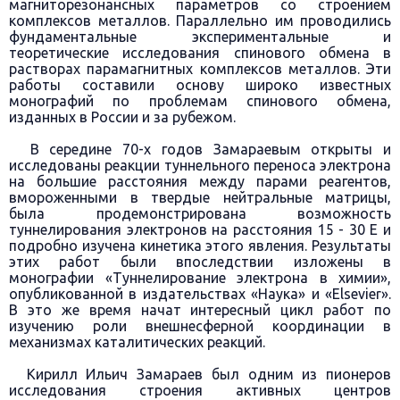
магниторезонансных параметров со строением
комплексов металлов. Параллельно им проводились
фундаментальные экспериментальные и
теоретические исследования спинового обмена в
растворах парамагнитных комплексов металлов. Эти
работы составили основу широко известных
монографий по проблемам спинового обмена,
изданных в России и за рубежом.
В середине 70-х годов Замараевым открыты и
исследованы реакции туннельного переноса электрона
на большие расстояния между парами реагентов,
вмороженными в твердые нейтральные матрицы,
была продемонстрирована возможность
туннелирования электронов на расстояния 15 - 30 Е и
подробно изучена кинетика этого явления. Результаты
этих работ были впоследствии изложены в
монографии «Туннелирование электрона в химии»,
опубликованной в издательствах «Наука» и «Еlsеvier».
В это же время начат интересный цикл работ по
изучению роли внешнесферной координации в
механизмах каталитических реакций.
Кирилл Ильич Замараев был одним из пионеров
исследования строения активных центров