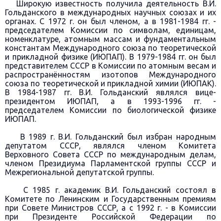
Широкую известность получила деятельность В.И.
Гольданского в международных научных союзах и их
органах. С 1972 г. он был членом, а в 1981-1984 гг. -
председателем Комиссии по символам, единицам,
номенклатуре, атомным массам и фундаментальным
константам Международного союза по теоретической
и прикладной физике (ИЮПАП). В 1979-1984 гг. он был
представителем СССР в Комиссии по атомным весам и
распространённостям изотопов Международного
союза по теоретической и прикладной химии (ИЮПАК).
В 1984-1987 гг. В.И. Гольданский являлся вице-
президентом ИЮПАП, а в 1993-1996 гг. -
председателем Комиссии по биологической физике
ИЮПАП.
В 1989 г. В.И. Гольданский был избран народным
депутатом СССР, являлся членом Комитета
Верховного Совета СССР по международным делам,
членом Президиума Парламентской группы СССР и
Межрегиональной депутатской группы.
С 1985 г. академик В.И. Гольданский состоял в
Комитете по Ленинским и Государственным премиям
при Совете Министров СССР, а с 1992 г. - в Комиссии
при Президенте Российской Федерации по