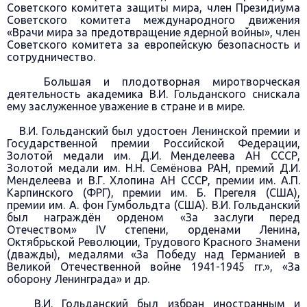
Советского комитета защиты мира, член Президиума
Советского комитета международного движения
«Врачи мира за предотвращение ядерной войны», член
Советского комитета за европейскую безопасность и
сотрудничество.
Большая и плодотворная миротворческая
деятельность академика В.И. Гольданского снискала
ему заслуженное уважение в стране и в мире.
В.И. Гольданский был удостоен Ленинской премии и
Государственной премии Российской Федерации,
Золотой медали им. Д.И. Менделеева АН СССР,
Золотой медали им. Н.Н. Семёнова РАН, премий Д.И.
Менделеева и В.Г. Хлопина АН СССР, премии им. А.П.
Карпинского (ФРГ), премии им. Б. Прегеля (США),
премии им. А. фон Гумбольдта (США). В.И. Гольданский
был награждён орденом «За заслуги перед
Отечеством» IV степени, орденами Ленина,
Октябрьской Революции, Трудового Красного Знамени
(дважды), медалями «За Победу над Германией в
Великой Отечественной войне 1941-1945 гг.», «За
оборону Ленинграда» и др.
В.И. Гольданский был избран иностранным и