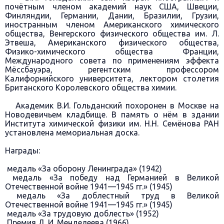
почётным членом академий наук США, Швеции,
Финляндии, Германии, Дании, Бразилии, Грузии,
иностранным членом Американского химического
общества, Венгерского физического общества им. Л.
Этвеша, Американского физического общества,
Физико-химического общества Франции,
Международного совета по применениям эффекта
Мёссбауэра, регентским профессором
Калифорнийского университета, лектором столетия
Британского Королевского общества химии.
Академик В.И. Гольданский похоронен в Москве на
Новодевичьем кладбище. В память о нём в здании
Института химической физики им. Н.Н. Семёнова РАН
установлена мемориальная доска.
Награды:
медаль «За оборону Ленинграда» (1942)
медаль «За победу над Германией в Великой
Отечественной войне 1941—1945 гг.» (1945)
медаль «За доблестный труд в Великой
Отечественной войне 1941—1945 гг.» (1945)
медаль «За трудовую доблесть» (1952)
Премия Д. И. Менделеева (1966)