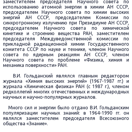
заместителем председателя Научного совета по
использованию атомной энергии в химии АН СССР,
председателем Научного совета по химии высоких
энергий АН СССР, председателем Комиссии по
синхротронному излучению при Президиуме АН СССР,
председателем Научного совета по химической
кинетике и строению вещества РАН, заместителем
председателя Междуведомственной комиссии по
прикладной радиационной химии Государственного
комитета СССР по науке и технике, членом Научного
совета по ядерным реакциям АН СССР, членом
Научного совета по проблеме «Физика, химия и
механика поверхности» РАН.
В.И. Гольданский являлся главным редактором
журнала «Химия высоких энергий» (1967-1987 гг.) и
журнала «Химическая физика» РАН (с 1987 г.), членом
редколлегий многих отечественных и международных
научных и научно-популярных журналов.
Много сил и энергии было отдано В.И. Гольданским
популяризации научных знаний: в 1964-1990 гг. он
являлся заместителем председателя Всесоюзного
общества «Знание».