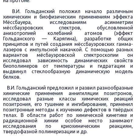
на протоне.
В.И. Гольданский положил начало различным
химическим и биофизическим применениям эффекта
Мёссбауера, исследованиям асимметрии
мёссбауэровских спектров, обусловленной
анизотропией колебаний атомов (эффект
Гольданского — Карягина), разработке общих
принципов и путей создания мёссбауэровских гамма-
лазеров с импульсной накачкой. С помощью разных
вариантов мёсбауэровской спектроскопии он
исследовал зависимость динамических свойств
биополимеров от температуры и гидратации и
выдвинул стеклообразную динамическую модель
белков.
В.И. Гольданский предложил и развил разнообразные
химические применения аннигиляции позитронов,
исследовал разные классы химических реакций
позитрония, его тушение и ингибирование, применил
позитронные методы к изучению дефектов в твёрдых
телах. В области работ по химической кинетике и
радиационной химии особое место занимают
исследования по криохимическим реакциям,
твердофазной полимеризации и др.