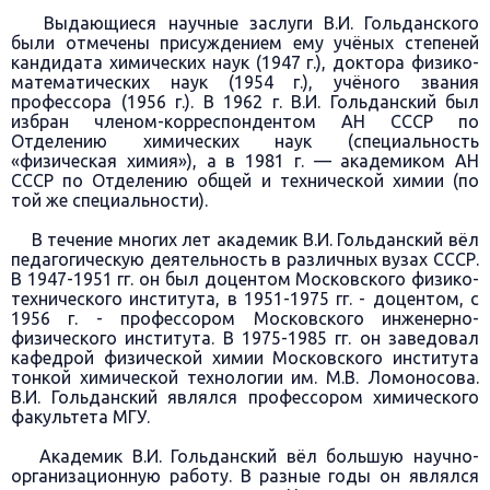
Выдающиеся научные заслуги В.И. Гольданского
были отмечены присуждением ему учёных степеней
кандидата химических наук (1947 г.), доктора физико-
математических наук (1954 г.), учёного звания
профессора (1956 г.). В 1962 г. В.И. Гольданский был
избран членом-корреспондентом АН СССР по
Отделению химических наук (специальность
«физическая химия»), а в 1981 г. — академиком АН
СССР по Отделению общей и технической химии (по
той же специальности).
В течение многих лет академик В.И. Гольданский вёл
педагогическую деятельность в различных вузах СССР.
В 1947-1951 гг. он был доцентом Московского физико-
технического института, в 1951-1975 гг. - доцентом, с
1956 г. - профессором Московского инженерно-
физического института. В 1975-1985 гг. он заведовал
кафедрой физической химии Московского института
тонкой химической технологии им. М.В. Ломоносова.
В.И. Гольданский являлся профессором химического
факультета МГУ.
Академик В.И. Гольданский вёл большую научно-
организационную работу. В разные годы он являлся