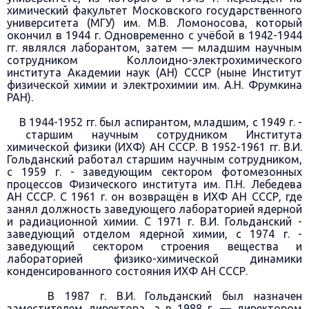
химический факультет Московского государственного
университета (МГУ) им. М.В. Ломоносова, который
окончил в 1944 г. Одновременно с учёбой в 1942-1944
гг. являлся лаборантом, затем — младшим научным
сотрудником Коллоидно-электрохимического
института Академии наук (АН) СССР (ныне Институт
физической химии и электрохимии им. А.Н. Фрумкина
РАН).
В 1944-1952 гг. был аспирантом, младшим, с 1949 г. -
старшим научным сотрудником Института
химической физики (ИХФ) АН СССР. В 1952-1961 гг. В.И.
Гольданский работал старшим научным сотрудником,
с 1959 г. - заведующим сектором фотомезонных
процессов Физического института им. П.Н. Лебедева
АН СССР. С 1961 г. он возвращён в ИХФ АН СССР, где
занял должность заведующего лабораторией ядерной
и радиационной химии. С 1971 г. В.И. Гольданский -
заведующий отделом ядерной химии, с 1974 г. -
заведующий сектором строения вещества и
лабораторией физико-химической динамики
конденсированного состояния ИХФ АН СССР.
В 1987 г. В.И. Гольданский был назначен
заместителем директора, а в 1988 г. — директором