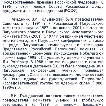
Государственным премиям Российской Федерации. С
1996 г. был членом Совета Российского фонда
фундаментальных исследований (РФФИ).
Академик В.И. Гольданский был председателем
Советского (с 1991 г. - Российского) Пагуошского
комитета с августа 1987 г. по январь 2001 г. и членом
Пагуошского совета и Пагуошского Исполнительного
комитета (1987-2001). С 1977 г. он принимал участие во
многих ежегодных Пагуошских конференциях, а также
в ряде Пагуошских симпозиумах и семинарах.
Представлял Российский Пагуошский комитет на
торжественной церемонии присуждения Нобелевской
премии мира 1995 г. Пагуошскому движению учёных и
Дж. Ротблату. В 1988 г. по его инициативе и под его
руководством в Дагомысе (СССР) была проведена 38-я
Пагуошская конференция учёных, принявшая
декларацию «Обеспечить выживание человечества».
Он был одним из руководителей Пагуошской
исследовательской группы по ядерным силам (1980-
1990-е гг.).
В.И. Гольданский являлся также заместителем
председателя Комитета учёных за глобальную
безопасность (с 1989 г.), членом Президиума