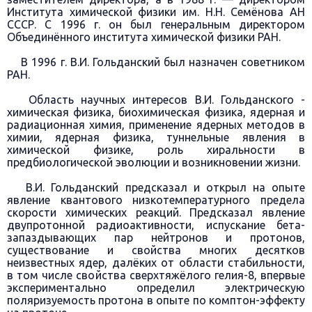
Института химической физики им. Н.Н. Семёнова АН
СССР. С 1996 г. он был генеральным директором
Объединённого института химической физики РАН.
В 1996 г. В.И. Гольданский был назначен советником
РАН.
Область научных интересов В.И. Гольданского -
химическая физика, биохимическая физика, ядерная и
радиационная химия, применение ядерных методов в
химии, ядерная физика, туннельные явления в
химической физике, роль хиральности в
предбиологической эволюции и возникновении жизни.
В.И. Гольданский предсказал и открыл на опыте
явление квантового низкотемпературного предела
скорости химических реакций. Предсказал явление
двупротонной радиоактивности, испускание бета-
запаздывающих пар нейтронов и протонов,
существование и свойства многих десятков
неизвестных ядер, далёких от области стабильности,
в том числе свойства сверхтяжёлого гелия-8, впервые
экспериментально определил электрическую
поляризуемость протона в опыте по комптон-эффекту