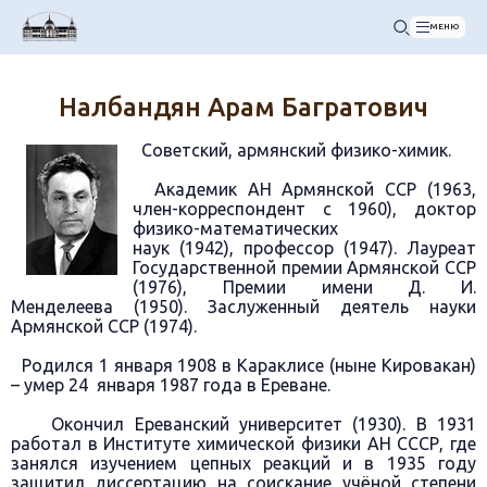
МЕНЮ
Налбандян Арам Багратович
Советский, армянский физико-химик.
Академик АН Армянской ССР (1963,
член-корреспондент с 1960), доктор
физико-математических
наук (1942), профессор (1947). Лауреат
Государственной премии Армянской ССР
(1976), Премии имени Д. И.
Менделеева (1950). Заслуженный деятель науки
Армянской ССР (1974).
Родился 1 января 1908 в Караклисе (ныне Кировакан)
– умер 24 января 1987 года в Ереване.
Окончил Ереванский университет (1930). В 1931
работал в Институте химической физики АН СССР, где
занялся изучением цепных реакций и в 1935 году
защитил диссертацию на соискание учёной степени