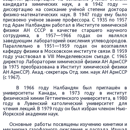
кандидата химических наук, а в 1942 году —
диссертацию на соискание учёной степени доктора
физико-математических наук. В 1947 году ему было
присвоено учёное звание профессора. С 1935 по 1957
год Арам Налбандян работал в Институте химической
физики АН СССР в качестве старшего научного
сотрудника, в 1957—1966 годах он являлся
заведующим лабораторией окисления углеводородов.
Параллельно в 1951—1959 годах он возглавлял
кафедру физики в Московском институте связи. В 1959
году участвовал в VIII Менделеевском съезде. С 1965
директор Лаборатории химической физики АН АрмССР
(в 1975 преобразована в Институт химической физики
АН АрмССР). Акад.-секретарь Отд. хим. наук АН АрмССР
(с 1967).
В 1966 году Налбандян был приглашён в
университеты Канады, в 1973 году в институт
физической химии Гёттингенского университета, в 1980
году в Лувенский католический университет для
чтения лекций. В 1979 году он был избран членом Нью-
Йоркской академии наук.
Основные работы посвящены изучению кинетики и
механизма газофазного окисления и распада. Изучал