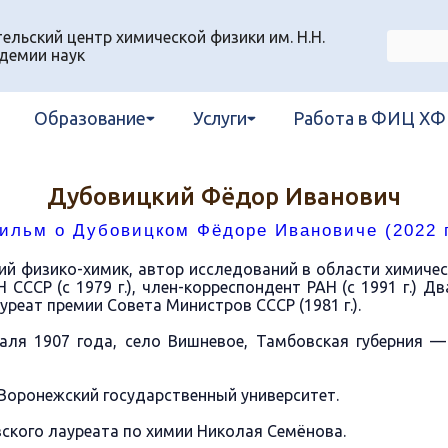
льский центр химической физики им. Н.Н.
демии наук
Образование
Услуги
Работа в ФИЦ ХФ
Дубовицкий Фёдор Иванович
ильм о Дубовицком Фёдоре Ивановиче (2022 г
й физико-химик, автор исследований в области химическ
 СССР (с 1979 г.), член-корреспондент РАН (с 1991 г.) 
Лауреат премии Совета Министров СССР (1981 г.).
ля 1907 года, село Вишневое, Тамбовская губерния — 
Воронежский государственный университет.
кого лауреата по химии Николая Семёнова.