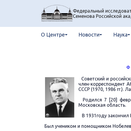
Федеральный исследовате
Семенова Российской ака
О Центре
Новости
Наука
Ф
Советский и российски
член-корреспондент АН
СССР (1970, 1986 гг.). 
Родился 7 [20] февра
Московская область.
В 1931году закончил 
Был учеником и помощником Нобелевс