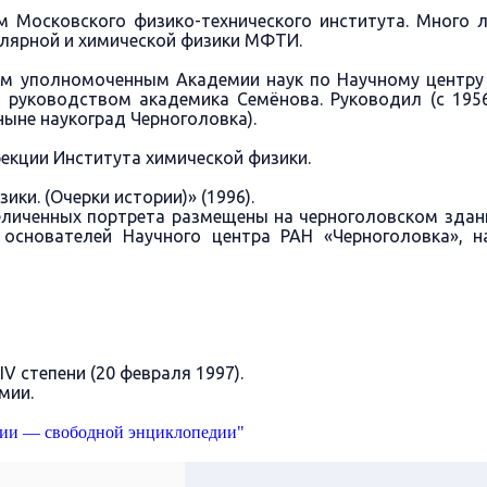
Московского физико-технического института. Много 
улярной и химической физики МФТИ.
м уполномоченным Академии наук по Научному центру в
 руководством академика Семёнова. Руководил (с 195
ныне наукоград Черноголовка).
екции Института химической физики.
ки. (Очерки истории)» (1996).
еличенных портрета размещены на черноголовском здан
основателей Научного центра РАН «Черноголовка», н
V степени (20 февраля 1997).
мии.
дии — свободной энциклопедии"