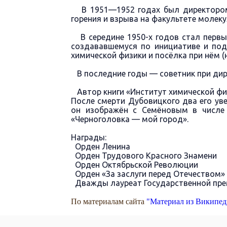
В 1951—1952 годах был директором 
горения и взрыва на факультете молек
В середине 1950-х годов стал первы
создававшемуся по инициативе и под
химической физики и посёлка при нём (
В последние годы — советник при дир
Автор книги «Институт химической физи
После смерти Дубовицкого два его ув
он изображён с Семёновым в числе 
«Черноголовка — мой город».
Награды:
Орден Ленина
Орден Трудового Красного Знамени
Орден Октябрьской Революции
Орден «За заслуги перед Отечеством» I
Дважды лауреат Государственной пре
По материалам сайта
"Материал из Википе