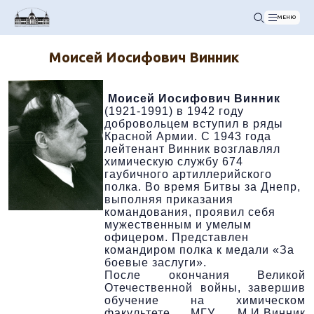
МЕНЮ
Моисей Иосифович Винник
Моисей Иосифович Винник
(1921-1991) в 1942 году
добровольцем вступил в ряды
Красной Армии. С 1943 года
лейтенант Винник возглавлял
химическую службу 674
гаубичного артиллерийского
полка. Во время Битвы за Днепр,
выполняя приказания
командования, проявил себя
мужественным и умелым
офицером. Представлен
командиром полка к медали «За
боевые заслуги».
После окончания Великой
Отечественной войны, завершив
обучение на химическом
факультете МГУ, М.И.Винник